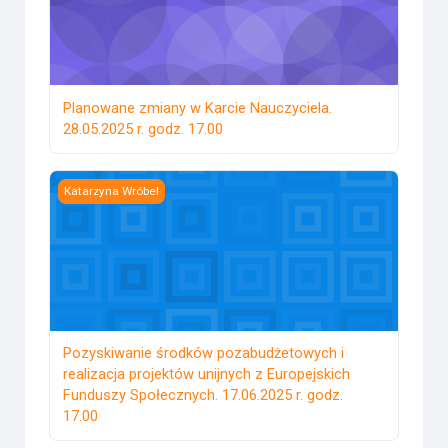
Planowane zmiany w Karcie Nauczyciela.
28.05.2025 r. godz. 17.00
Pozyskiwanie środków pozabudżetowych i realizacja projekt
Katarzyna Wróbel
Pozyskiwanie środków pozabudżetowych i
realizacja projektów unijnych z Europejskich
Funduszy Społecznych. 17.06.2025 r. godz.
17.00