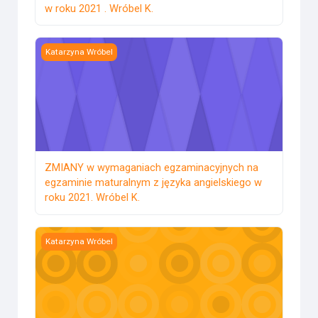
w roku 2021 . Wróbel K.
ZMIANY w wymaganiach egzaminacyjnych na egzaminie matu
Katarzyna Wróbel
ZMIANY w wymaganiach egzaminacyjnych na
egzaminie maturalnym z języka angielskiego w
roku 2021. Wróbel K.
„Ups and downs” – Analiza egzaminu ósmoklasisty z przy
Katarzyna Wróbel