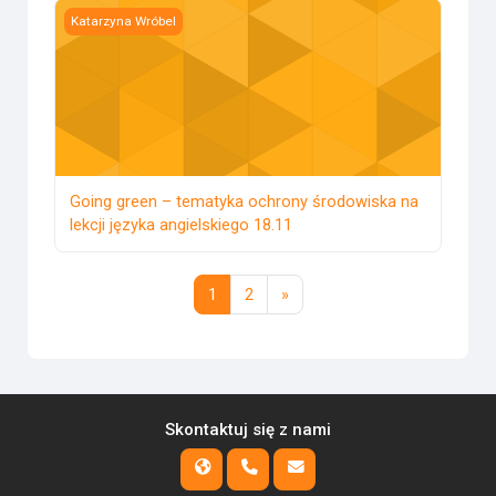
Going green – tematyka ochrony środowiska na lekcji język
Katarzyna Wróbel
Going green – tematyka ochrony środowiska na
lekcji języka angielskiego 18.11
Strona 1
Strona 2
Następna strona
1
2
»
Skontaktuj się z nami