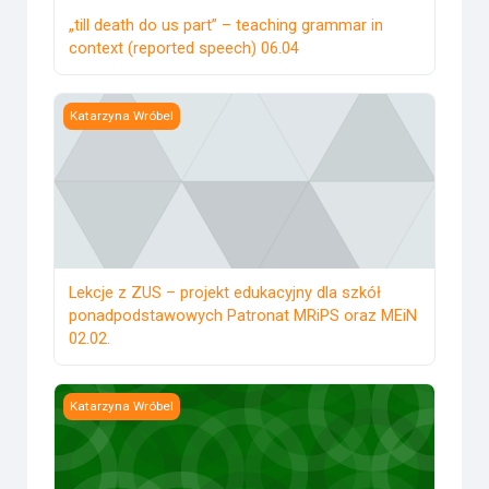
„till death do us part” – teaching grammar in
context (reported speech) 06.04
Lekcje z ZUS – projekt edukacyjny dla szkół ponadpodsta
Katarzyna Wróbel
Lekcje z ZUS – projekt edukacyjny dla szkół
ponadpodstawowych Patronat MRiPS oraz MEiN
02.02.
Projekt z ZUS – projekt edukacyjny dla szkół podstawowy
Katarzyna Wróbel