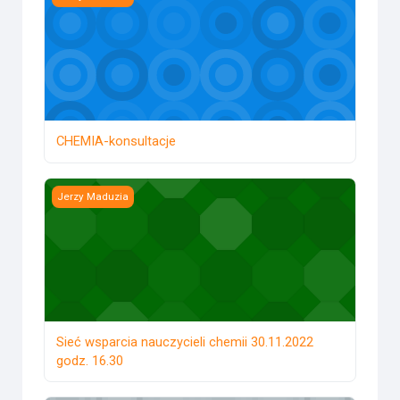
CHEMIA-konsultacje
Sieć wsparcia nauczycieli chemii 30.11.2022 godz. 16.30
Jerzy Maduzia
Sieć wsparcia nauczycieli chemii 30.11.2022
godz. 16.30