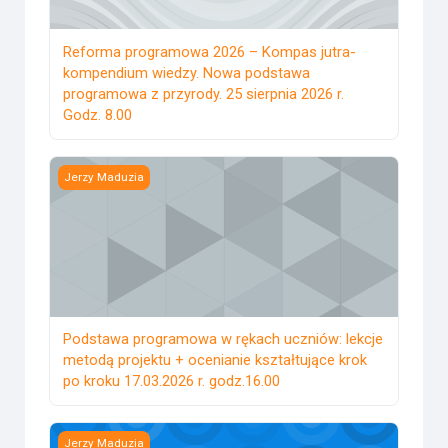
Reforma programowa 2026 – Kompas jutra-
kompendium wiedzy. Nowa podstawa
programowa z przyrody. 25 sierpnia 2026 r.
Godz. 8.00
Podstawa programowa w rękach uczniów: lekcje metodą proje
Jerzy Maduzia
Podstawa programowa w rękach uczniów: lekcje
metodą projektu + ocenianie kształtujące krok
po kroku 17.03.2026 r. godz.16.00
CHEMIA-konsultacje
Jerzy Maduzia