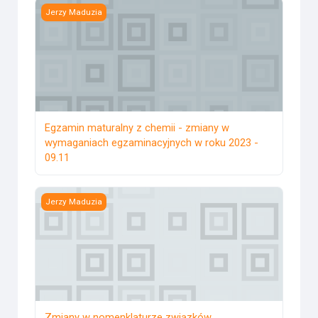
Egzamin maturalny z chemii - zmiany w wymaganiach egza
Jerzy Maduzia
Egzamin maturalny z chemii - zmiany w
wymaganiach egzaminacyjnych w roku 2023 -
09.11
Zmiany w nomenklaturze związków organicznych – cz.1. 1
Jerzy Maduzia
Zmiany w nomenklaturze związków