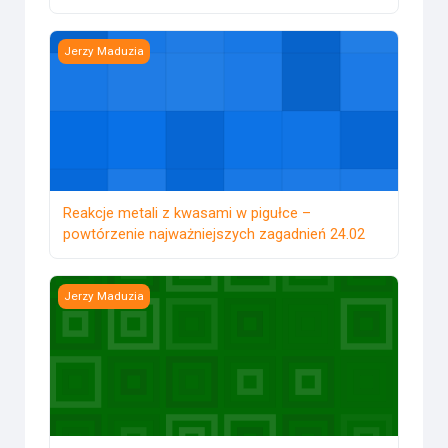
Reakcje metali z kwasami w pigułce – powtórzenie najważn
Jerzy Maduzia
Reakcje metali z kwasami w pigułce –
powtórzenie najważniejszych zagadnień 24.02
Realizacja podstawy programowej z chemii w szkole pona
Jerzy Maduzia