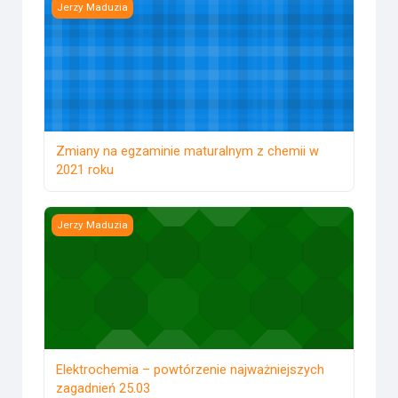
Zmiany na egzaminie maturalnym z chemii w 2021 roku
Jerzy Maduzia
Zmiany na egzaminie maturalnym z chemii w
2021 roku
Elektrochemia – powtórzenie najważniejszych zagadnień 2
Jerzy Maduzia
Elektrochemia – powtórzenie najważniejszych
zagadnień 25.03