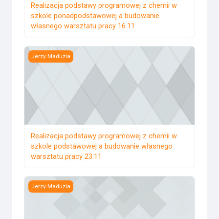
Realizacja podstawy programowej z chemii w
szkole ponadpodstawowej a budowanie
własnego warsztatu pracy 16.11
Realizacja podstawy programowej z chemii w szkole pods
Jerzy Maduzia
Realizacja podstawy programowej z chemii w
szkole podstawowej a budowanie własnego
warsztatu pracy 23.11
Nadzór pedagogiczny w pigułce
Jerzy Maduzia