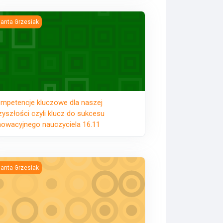
10
petencje kluczowe dla naszej przyszłości czyli klucz do sukcesu i
lanta Grzesiak
mpetencje kluczowe dla naszej
zyszłości czyli klucz do sukcesu
nowacyjnego nauczyciela 16.11
9
ekun stażu – nowe zadania opiekuna stażu wynikające z przepisów 
lanta Grzesiak