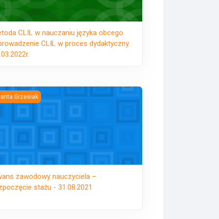
toda CLIL w nauczaniu języka obcego.
rowadzenie CLIL w proces dydaktyczny.
.03.2022r.
ns zawodowy nauczyciela – rozpoczęcie stażu - 31.08.2021
lanta Grzesiak
ans zawodowy nauczyciela –
zpoczęcie stażu - 31.08.2021