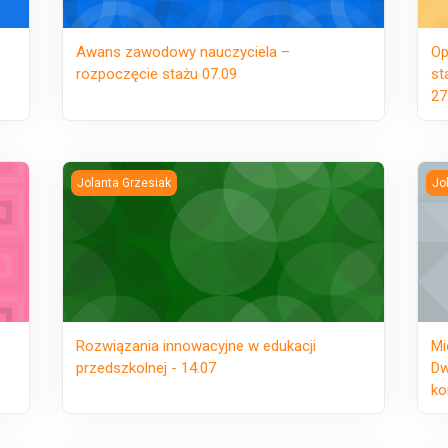
Awans zawodowy nauczyciela –
Op
rozpoczęcie stażu 07.09
st
27
e stażu - 26.08
Rozwiązania innowacyjne w edukacji przedszkolnej - 14.0
Mię
Jolanta Grzesiak
Jo
Rozwiązania innowacyjne w edukacji
Mi
przedszkolnej - 14.07
Dw
ko