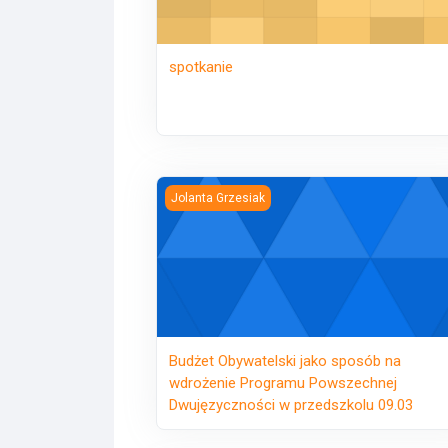
spotkanie
Budżet Obywatelski jako sposób na wdroż
Jolanta Grzesiak
Budżet Obywatelski jako sposób na
wdrożenie Programu Powszechnej
Dwujęzyczności w przedszkolu 09.03