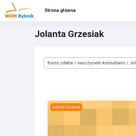
Przejdź do głównej zawartości
Strona główna
Jolanta Grzesiak
Kategorie kursów
spotkanie
Jolanta Grzesiak