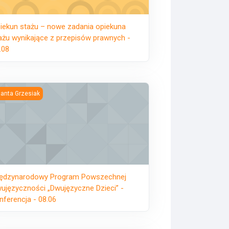
iekun stażu – nowe zadania opiekuna
ażu wynikające z przepisów prawnych -
.08
7
dzynarodowy Program Powszechnej Dwujęzyczności „Dwujęzyczne Dz
lanta Grzesiak
ędzynarodowy Program Powszechnej
ujęzyczności „Dwujęzyczne Dzieci” -
nferencja - 08.06