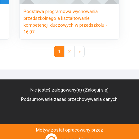
Podstawa programowa wychowania
przedszkolnego a kształtowanie
kompetencji kluczowych w przedszkolu -
16.07
Strona 1
Strona 2
Następna strona
1
2
»
Nie jesteś zalogowany(a) (
Zaloguj się
)
Podsumowanie zasad przechowywania danych
Motyw został opracowany przez