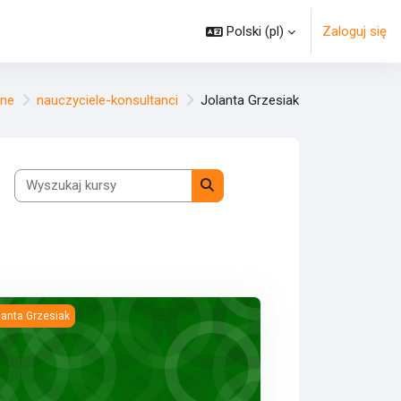
Polski ‎(pl)‎
Zaloguj się
lne
nauczyciele-konsultanci
Jolanta Grzesiak
Wyszukaj kursy
Wyszukaj kursy
04.2022
oda CLIL w nauczaniu języka obcego. Wprowadzenie CLIL w proces 
lanta Grzesiak