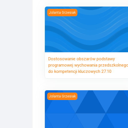
Dostosowanie obszarów podstawy program
Jolanta Grzesiak
Dostosowanie obszarów podstawy
programowej wychowania przedszkolneg
do kompetencji kluczowych 27.10
Opiekun stażu – nowe zadania opiekuna st
Jolanta Grzesiak