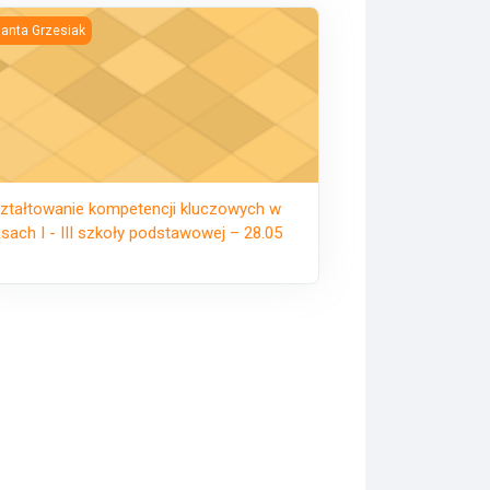
tałtowanie kompetencji kluczowych w klasach I - III szkoły podsta
lanta Grzesiak
ztałtowanie kompetencji kluczowych w
asach I - III szkoły podstawowej – 28.05
ałtowanie kompetencji kluczowych w przedszkolu - 16.07